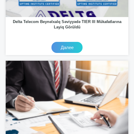
Delta Telecom Beynəlxalq Səviyyədə TIER III Mükafatlarına
Layiq Görüldü
Далее