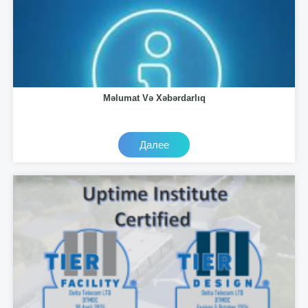
Məlumat Və Xəbərdarlıq
Далее