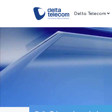
Delta Telecom