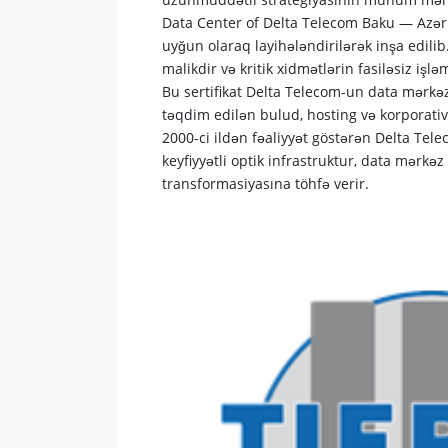
Data Center of Delta Telecom Baku — Azərb
uyğun olaraq layihələndirilərək inşa edil
malikdir və kritik xidmətlərin fasiləsiz işlə
Bu sertifikat Delta Telecom-un data mərkəz
təqdim edilən bulud, hosting və korporativ
2000-ci ildən fəaliyyət göstərən Delta Te
keyfiyyətli optik infrastruktur, data mərkəz
transformasiyasına töhfə verir.