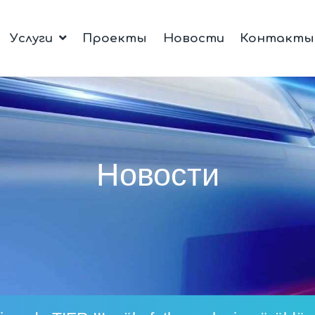
Услуги
Проекты
Новости
Контакты
Новости