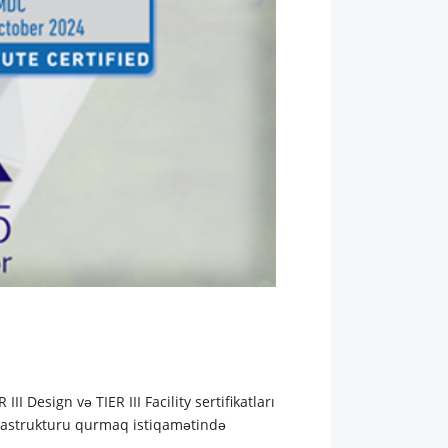
Design və TIER III Facility sertifikatları
nfrastrukturu qurmaq istiqamətində