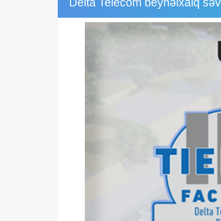
Delta Telecom beynəlxalq səvi