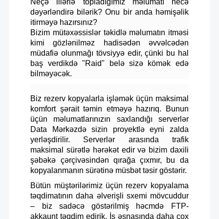
Neçə illərlə topladığımız məlumatı necə
dəyərləndirə bilərik? Onu bir anda həmişəlik
itirməyə hazırsınız?
Bizim mütəxəssislər təkidlə məlumatın itməsi
kimi gözlənilməz hadisədən əvvəlcədən
müdafiə olunmağı tövsiyyə edir, çünki bu hal
baş verdikdə "Raid" belə sizə kömək edə
bilməyəcək.
Biz rezerv kopyalarla işləmək üçün maksimal
komfort şərait təmin etməyə hazırıq. Bunun
üçün məlumatlarınızın saxlandığı serverlər
Data Mərkəzdə sizin proyektlə eyni zalda
yerləşdirilir. Serverlər arasında trafik
maksimal sürətlə hərəkət edir və bizim daxili
şəbəkə çərçivəsindən qırağa çıxmır, bu da
kopyalanmanın sürətinə müsbət təsir göstərir.
Bütün müştərilərimiz üçün rezerv kopyalama
təqdimatının daha əlverişli sxemi mövcuddur
– biz sadəcə göstərilmiş həcmdə FTP-
akkaunt təqdim edirik. İş əsnasında daha çox