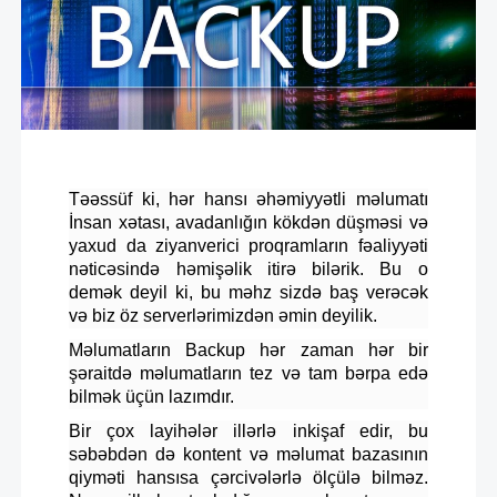
Təəssüf ki, hər hansı əhəmiyyətli məlumatı
İnsan xətası, avadanlığın kökdən düşməsi və
yaxud da ziyanverici proqramların fəaliyyəti
nəticəsində həmişəlik itirə bilərik. Bu o
demək deyil ki, bu məhz sizdə baş verəcək
və biz öz serverlərimizdən əmin deyilik.
Məlumatların Backup hər zaman hər bir
şəraitdə məlumatların tez və tam bərpa edə
bilmək üçün lazımdır.
Bir çox layihələr illərlə inkişaf edir, bu
səbəbdən də kontent və məlumat bazasının
qiyməti hansısa çərcivələrlə ölçülə bilməz.