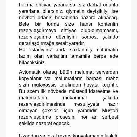
həcmə ehtiyac yaranarsa, siz dərhal onunla
yararlana bilərsiniz, qiymətin dəyişikliyi isə
növbəti ödəniş hesabında nəzərə alınacaq.
Belə bir forma sizə hansı kontentin
rezervləşdirməyə ehtiyac olub-olmamasını,
rezervləşdirmə dövriliyini sərbəst şəkildə
qərarlaşdırmağa şərait yaradır.
Hər istədiyiniz anda saxlanmış məlumatın
lazım olan variantını tamamilə bərpa edə
biləcəksiniz.
Avtomatik olaraq bütün məlumat serverdən
kopyalanır və məlumatların bərpası məhz
sizin mütəxəssis tərəfindən həyata keçirilir.
Bu sxem ilk növbədə müstəqil idarəetmə və
məlumatların mükəmməl şəkildə
rezervləşdirilməsində məsuliyyətə hazır
olmayan şəxslər üçün yararlıdır. Müştəri
rezervləşdirmə prosesini hər an sərbəst
şəkildə nəzarət edəcək.
Uzaqdan və lokal rezerv kopyalamanın təşkili