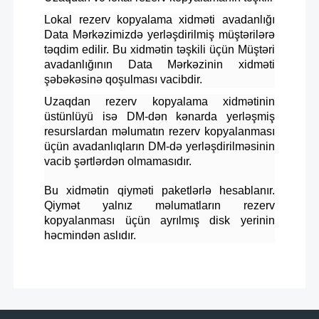
Lokal rezerv kopyalama xidməti avadanlığı
Data Mərkəzimizdə yerləşdirilmiş müştərilərə
təqdim edilir. Bu xidmətin təşkili üçün Müştəri
avadanlığının Data Mərkəzinin xidməti
şəbəkəsinə qoşulması vacibdir.
Uzaqdan rezerv kopyalama xidmətinin
üstünlüyü isə DM-dən kənarda yerləşmiş
resurslardan məlumatın rezerv kopyalanması
üçün avadanlıqların DM-də yerləşdirilməsinin
vacib şərtlərdən olmamasıdır.
Bu xidmətin qiyməti paketlərlə hesablanır.
Qiymət yalnız məlumatların rezerv
kopyalanması üçün ayrılmış disk yerinin
həcmindən aslıdır.