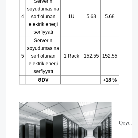
Serverin
soyudumasina
4
sərf olunan
1U
5.68
5.68
elektrik enerji
sərfiyyatı
Serverin
soyudumasina
5
sərf olunan
1 Rack
152.55
152.55
elektrik enerji
sərfiyyatı
ƏDV
+18 %
Qeyd: