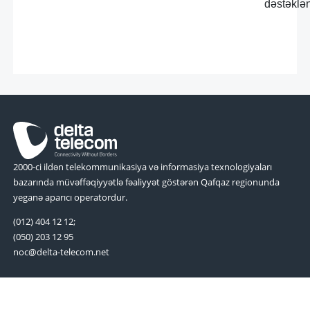
dəstəklə
2000-ci ildən telekommunikasiya və informasiya texnologiyaları
bazarında müvəffəqiyyətlə fəaliyyət göstərən Qafqaz regionunda
yeganə aparıcı operatordur.
(012) 404 12 12;
(050) 203 12 95
noc@delta-telecom.net