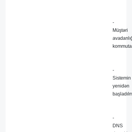
-
Müştəri
avadanlı
kommutas
-
Sistemin
yenidən
başladıl
-
DNS