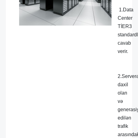
1.Data
Center
TİER3
standard
cavab
verir.
2.Server
daxil
olan
və
generasi
edilən
trafik
arasında