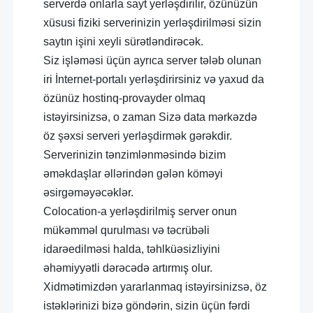
serverdə onlarla sayt yerləşdirilir, özünüzün
xüsusi fiziki serverinizin yerləşdirilməsi sizin
saytın işini xeyli sürətləndirəcək.
Siz işləməsi üçün ayrıca server tələb olunan
iri İnternet-portalı yerləşdirirsiniz və yaxud da
özünüz hostinq-provayder olmaq
istəyirsinizsə, o zaman Sizə data mərkəzdə
öz şəxsi serveri yerləşdirmək gərəkdir.
Serverinizin tənzimlənməsində bizim
əməkdaşlar əllərindən gələn köməyi
əsirgəməyəcəklər.
Colocation-a yerləşdirilmiş server onun
mükəmməl qurulması və təcrübəli
idarəedilməsi halda, təhlküəsizliyini
əhəmiyyətli dərəcədə artırmış olur.
Xidmətimizdən yararlanmaq istəyirsinizsə, öz
istəklərinizi bizə göndərin, sizin üçün fərdi