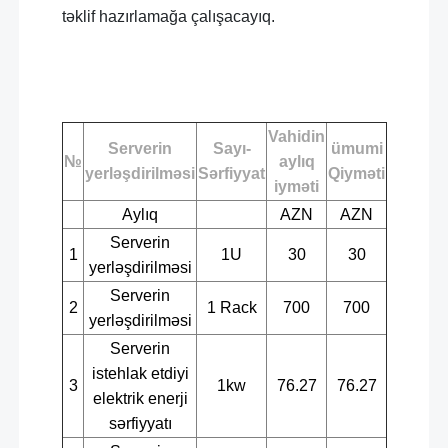
təklif hazırlamağa çalışacayıq.
Vahidin
Serverin
Sayı-
ümumi
№
aylıq
yerləşdirilməsi
Sərfiyyat
Qiyməti
iyməti
Aylıq
AZN
AZN
Serverin
1
1U
30
30
yerləşdirilməsi
Serverin
2
1 Rack
700
700
yerləşdirilməsi
Serverin
istehlak etdiyi
3
1kw
76.27
76.27
elektrik enerji
sərfiyyatı