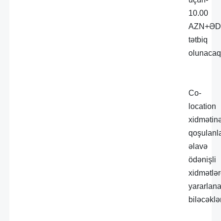
10.00
AZN+Ə
tətbiq
olunacaq
Co-
location
xidmətin
qoşulanl
əlavə
ödənişli
xidmətlə
yararlan
biləcəklər