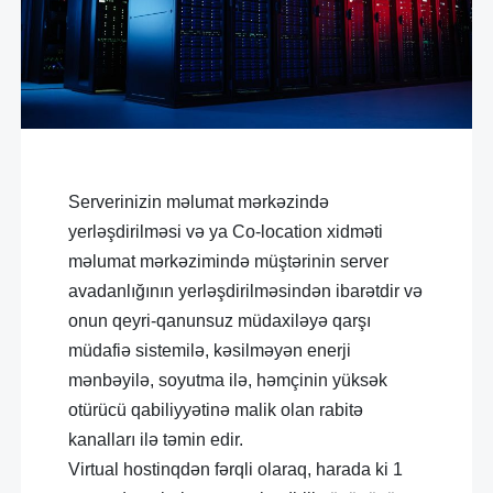
Serverinizin məlumat mərkəzində
yerləşdirilməsi və ya Co-location xidməti
məlumat mərkəzimində müştərinin server
avadanlığının yerləşdirilməsindən ibarətdir və
onun qeyri-qanunsuz müdaxiləyə qarşı
müdafiə sistemilə, kəsilməyən enerji
mənbəyilə, soyutma ilə, həmçinin yüksək
otürücü qabiliyyətinə malik olan rabitə
kanalları ilə təmin edir.
Virtual hostinqdən fərqli olaraq, harada ki 1