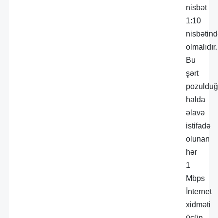
nisbət
1:10
nisbətin
olmalıdır.
Bu
şərt
pozuldu
halda
əlavə
istifadə
olunan
hər
1
Mbps
İnternet
xidməti
üçün-