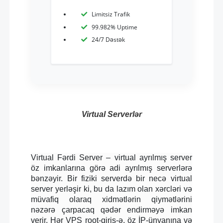
Limitsiz Trafik
99.982% Uptime
24/7 Dəstək
Virtual Serverlər
Virtual Fərdi Server – virtual ayrılmış server
öz imkanlarına görə adi ayrılmış serverlərə
bənzəyir. Bir fiziki serverdə bir necə virtual
server yerləşir ki, bu da lazım olan xərcləri və
müvafiq olaraq xidmətlərin qiymətlərini
nəzərə çarpacaq qədər endirməyə imkan
verir. Hər VPS root-giriş-ə, öz İP-ünvanına və