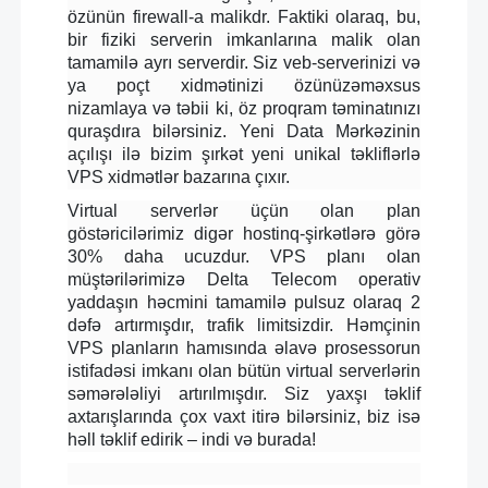
özünün firewall-a malikdr. Faktiki olaraq, bu,
bir fiziki serverin imkanlarına malik olan
tamamilə ayrı serverdir. Siz veb-serverinizi və
ya poçt xidmətinizi özünüzəməxsus
nizamlaya və təbii ki, öz proqram təminatınızı
quraşdıra bilərsiniz. Yeni Data Mərkəzinin
açılışı ilə bizim şırkət yeni unikal təkliflərlə
VPS xidmətlər bazarına çıxır.
Virtual serverlər üçün olan plan
göstəricilərimiz digər hostinq-şirkətlərə görə
30% daha ucuzdur. VPS planı olan
müştərilərimizə Delta Telecom operativ
yaddaşın həcmini tamamilə pulsuz olaraq 2
dəfə artırmışdır, trafik limitsizdir. Həmçinin
VPS planların hamısında əlavə prosessorun
istifadəsi imkanı olan bütün virtual serverlərin
səmərələliyi artırılmışdır. Siz yaxşı təklif
axtarışlarında çox vaxt itirə bilərsiniz, biz isə
həll təklif edirik – indi və burada!