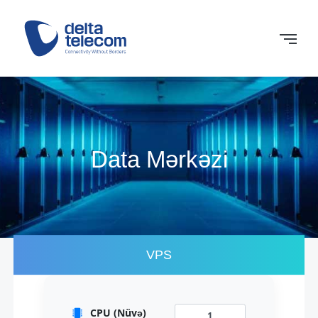
Data Mərkəzi
VPS
CPU (Nüvə)