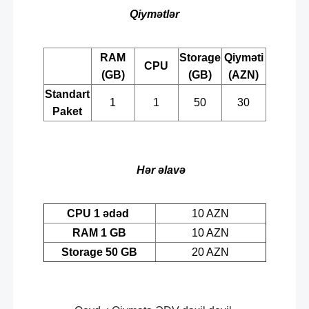
Qiymətlər
RAM
Storage
Qiyməti
CPU
(GB)
(GB)
(AZN)
Standart
1
1
50
30
Paket
H
ər əlavə
CPU 1 ədəd
10 AZN
RAM 1 GB
10 AZN
Storage 50 GB
20 AZN