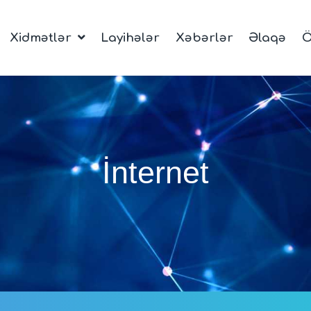
Xidmətlər
Layihələr
Xəbərlər
Əlaqə
Ö
İnternet