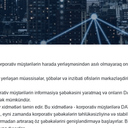
porativ müştərilərin harada yerləşməsindən asılı olmayaraq onl
yerləşən müəssisələr, şöbələr və inzibati ofislərin mərkəzləşdir
rativ müştərilərin informasiya şəbəkəsini yaratmaq və onların 
ürmək mümkündür.
 xidmətləri təmin edir. Bu xidmətlərə - korporativ müştərilərə 
ri, eyni zamanda korporativ şəbəkələrin təhlükəsizliyinə və stabill
i durmadan artıraraq öz şəbəkələrini genişləndirməyə başlayırla