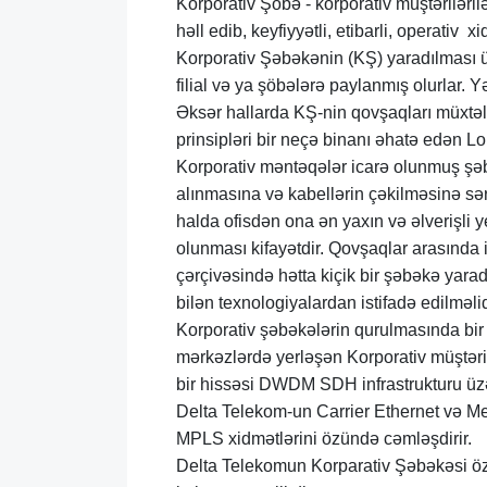
Korporativ Şöbə - korporativ müştəriləri
həll edib, keyfiyyətli, etibarli, operativ 
Korporativ Şəbəkənin (KŞ) yaradılması ü
filial və ya şöbələrə paylanmış olurlar. Yən
Əksər hallarda KŞ-nin qovşaqları müxtəlif
prinsipləri bir neçə binanı əhatə edən Lo
Korporativ məntəqələr icarə olunmuş şəbə
alınmasına və kabellərin çəkilməsinə sərf
halda ofisdən ona ən yaxın və əlverişli
olunması kifayətdir. Qovşaqlar arasında
çərçivəsində hətta kiçik bir şəbəkə y
bilən texnologiyalardan istifadə edilməlid
Korporativ şəbəkələrin qurulmasında bir 
mərkəzlərdə yerləşən Korporativ müştərilə
bir hissəsi DWDM SDH infrastrukturu üz
Delta Telekom-un Carrier Ethernet və Metr
MPLS xidmətlərini özündə cəmləşdirir.
Delta Telekomun Korparativ Şəbəkəsi ö