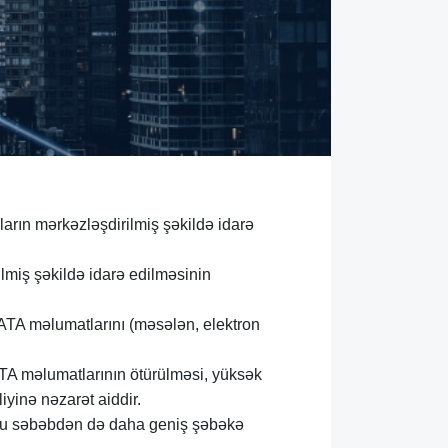
arın mərkəzləşdirilmiş şəkildə idarə
ilmiş şəkildə idarə edilməsinin
DATA məlumatlarını (məsələn, elektron
DATA məlumatlarının ötürülməsi, yüksək
iyinə nəzarət aiddir.
r. Bu səbəbdən də daha geniş şəbəkə