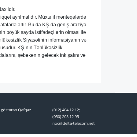
axildir.
iqqət ayrılmalıdır. Müxtəlif məntəqələrdə
əfələrlə artır. Bu da KŞ-də geniş əraziyə
 böyük sayda istifadəçilərin olması ilə
əhlükəsizlik Siyasətinin informasiyanın və
lusudur. KŞ-nin Təhlükəsizlik
dalarını, şəbəkənin gələcək inkişafını və
t göstərən Qafqaz
(012) 404 12 12;
(050) 203 12 95
noc@delta-telecom.net