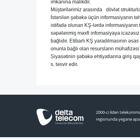
imkanına malikdir.
Müştərilərimiz arasında dövlət strukturlar
İstənilən şəbəkə üçün informasiyanın təh
istifadə olunan KŞ-lərdə informasiyanın 
səpələnmiş məxfi infomasiyaya icazəsız 
bağlıdır. Etibarlı KŞ yaradılmasının əsas
onunla bağlı olan resursların mühafizəsi
Siyasətinin şəbəkə ehtiyatlarına giriş qa
s. təsvir edir.
2000-ci ildən telekommu
regionunda yeganə apar