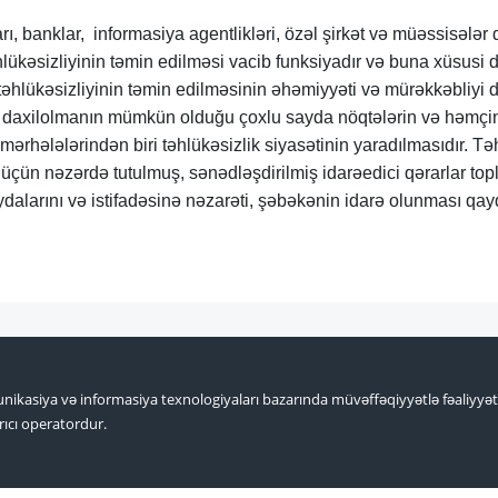
ı, banklar, informasiya agentlikləri, özəl şirkət və müəssisələr d
lükəsizliyinin təmin edilməsi vacib funksiyadır və buna xüsusi d
təhlükəsizliyinin təmin edilməsinin əhəmiyyəti və mürəkkəbliyi d
daxilolmanın mümkün olduğu çoxlu sayda nöqtələrin və həmçinin
 mərhələlərindən biri təhlükəsizlik siyasətinin yaradılmasıdır. T
 üçün nəzərdə tutulmuş, sənədləşdirilmiş idarəedici qərarlar top
ydalarını və istifadəsinə nəzarəti, şəbəkənin idarə olunması qay
nikasiya və informasiya texnologiyaları bazarında müvəffəqiyyətlə fəaliyyə
ıcı operatordur.