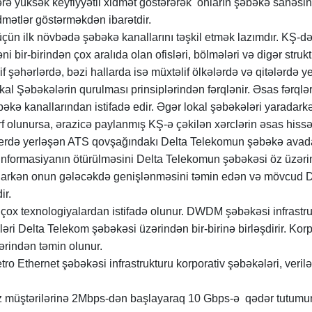
lərə yüksək keyfiyyətli xidmət göstərərək onların şəbəkə sahəsin
xidmətlər göstərməkdən ibarətdir.
çün ilk növbədə şəbəkə kanallarını təşkil etmək lazımdır. KŞ-də
i bir-birindən çox aralıda olan ofisləri, bölmələri və digər struktur
 şəhərlərdə, bəzi hallarda isə müxtəlif ölkələrdə və qitələrdə y
kal Şəbəkələrin qurulması prinsiplərindən fərqlənir. Əsas fərqlə
kə kanallarından istifadə edir. Əgər lokal şəbəkələri yaradark
 olunursa, ərazicə paylanmış KŞ-ə çəkilən xərclərin əsas hissəsi
 yerdə yerləşən ATS qovşağındakı Delta Telekomun şəbəkə avada
 informasiyanın ötürülməsini Delta Telekomun şəbəkəsi öz üzəri
aradarkən onun gələcəkdə genişlənməsini təmin edən və mövcud
ir.
çox texnologiyalardan istifadə olunur. DWDM şəbəkəsi infrastruk
ri Delta Telekom şəbəkəsi üzərindən bir-birinə birləşdirir. Korp
ərindən təmin olunur.
o Ethernet şəbəkəsi infrastrukturu korporativ şəbəkələri, verilə
z müştərilərinə 2Mbps-dən başlayaraq 10 Gbps-ə qədər tutumu