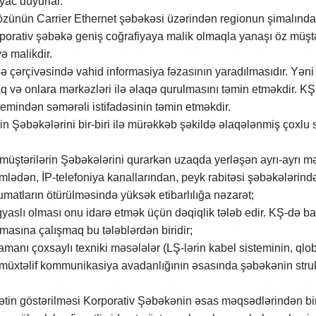
yac duyurlar.
özünün Carrier Ethernet şəbəkəsi üzərindən regionun şimalında
orativ şəbəkə geniş coğrafiyaya malik olmaqla yanaşı öz müştəril
ə malikdir.
çərçivəsində vahid informasiya fəzasının yaradılmasıdır. Yəni
maq və onlara mərkəzləri ilə əlaqə qurulmasını təmin etməkdir. 
emindən səmərəli istifadəsinin təmin etməkdir.
rin Şəbəkələrini bir-biri ilə mürəkkəb şəkildə əlaqələnmiş çoxl
 müştərilərin Şəbəkələrini qurarkən uzaqda yerləşən ayrı-ayrı mə
 cümlədən, İP-telefoniya kanallarından, peyk rabitəsi şə
umatların ötürülməsində yüksək etibarlılığa nəzarət;
qyaslı olması onu idarə etmək üçün dəqiqlik tələb edir. KŞ-də 
masına çalışmaq bu tələblərdən biridir;
amanı çoxsaylı texniki məsələlər (LŞ-lərin kabel sisteminin, qlo
ı, müxtəlif kommunikasiya avadanlığının əsasında şəbəkənin stru
ətin göstərilməsi Korporativ Şəbəkənin əsas məqsədlərindən biri