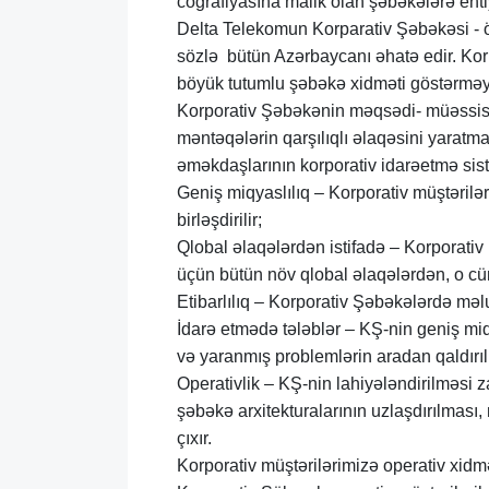
coğrafiyasına malik olan şəbəkələrə ehti
Delta Telekomun Korparativ Şəbəkəsi - 
sözlə bütün Azərbaycanı əhatə edir. Korp
böyük tutumlu şəbəkə xidməti göstərməy
Korporativ Şəbəkənin məqsədi- müəssisə 
məntəqələrin qarşılıqlı əlaqəsini yarat
əməkdaşlarının korporativ idarəetmə sist
Geniş miqyaslılıq – Korporativ müştərilə
birləşdirilir;
Qlobal əlaqələrdən istifadə – Korporativ
üçün bütün növ qlobal əlaqələrdən, o
Etibarlılıq – Korporativ Şəbəkələrdə məl
İdarə etmədə tələblər – KŞ-nin geniş mi
və yaranmış problemlərin aradan qaldırıl
Operativlik – KŞ-nin lahiyələndirilməsi z
şəbəkə arxitekturalarının uzlaşdırılmas
çıxır.
Korporativ müştərilərimizə operativ xidm