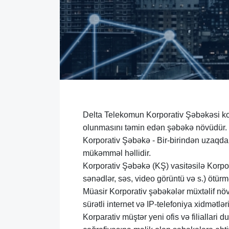
Delta Telekomun Korporativ Şəbəkəsi kor
olunmasını təmin edən şəbəkə növüdür.
Korporativ Şəbəkə - Bir-birindən uzaqda 
mükəmməl həllidir.
Korporativ Şəbəkə (KŞ) vasitəsilə Korpo
sənədlər, səs, video görüntü və s.) öt
Müasir Korporativ şəbəkələr müxtəlif növ
sürətli internet və IP-telefoniya xidmətlə
Korparativ müştər yeni ofis və filiallar