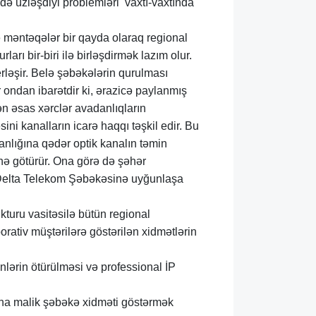
də üzləşdiyi problemləri vaxtı-vaxtında
 məntəqələr bir qayda olaraq regional
ları bir-biri ilə birləşdirmək lazım olur.
erləşir. Belə şəbəkələrin qurulması
r ondan ibarətdir ki, ərazicə paylanmış
ən əsas xərclər avadanlıqların
ni kanalların icarə haqqı təşkil edir. Bu
nlığına qədər optik kanalın təmin
nə götürür. Ona görə də şəhər
 Delta Telekom Şəbəkəsinə uyğunlaşa
turu vasitəsilə bütün regional
orativ müştərilərə göstərilən xidmətlərin
nlərin ötürülməsi və professional İP
na malik şəbəkə xidməti göstərmək