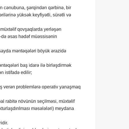
n cənubuna, şərqindən qərbinə, bir
ərinə yüksək keyfiyətli, sürətli və
 müxtəlif qovşaqlarda yerləşən
KŞ-də əsas hədəf müəssisənin
u sayda məntəqələri böyük ərazidə
ntəqələri baş idarə ilə birləşdirmək
bəkələrindən istifadə edilir;
baş verən problemlərə operativ yanaşmaq
bal rabitə növünün seçilməsi, müxtəlif
kturlaşdırılması məsələləri) meydana
dir.