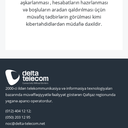
aşkarlanması , hesabatların hazırlanması
və boşluların aradan qaldırılması üçün
müvafiq tədbirlərin görülməsi kimi
kibertəhdidlərdən müdafiə daxildir.
2000-ci ildən telekommunikasiya və informasiya texnologiyaları
bazarında müvəffəqiyyətlə fəaliyyət göstərən Qafqaz regionunda
yeganə aparıcı operatordur.
(012) 404 12 12;
(050) 203 12 95
noc@delta-telecom.net