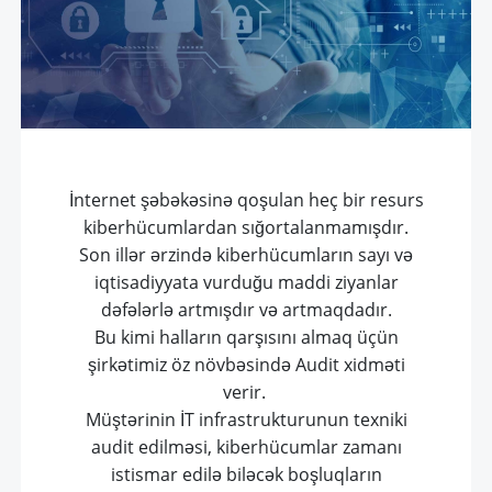
İnternet şəbəkəsinə qoşulan heç bir resurs
kiberhücumlardan sığortalanmamışdır.
Son illər ərzində kiberhücumların sayı və
iqtisadiyyata vurduğu maddi ziyanlar
dəfələrlə artmışdır və artmaqdadır.
Bu kimi halların qarşısını almaq üçün
şirkətimiz öz növbəsində Audit xidməti
verir.
Müştərinin İT infrastrukturunun texniki
audit edilməsi, kiberhücumlar zamanı
istismar edilə biləcək boşluqların