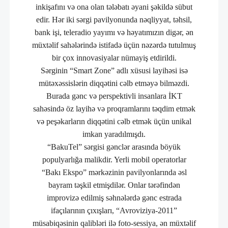
inkişafını və ona olan tələbatı əyani şəkildə sübut
edir. Hər iki sərgi pavilyonunda nəqliyyat, təhsil,
bank işi, teleradio yayımı və həyatımızın digər, ən
müxtəlif sahələrində istifadə üçün nəzərdə tutulmuş
bir çox innovasiyalar nümayiş etdirildi.
Sərginin “Smart Zone” adlı xüsusi layihəsi isə
mütəxəssislərin diqqətini cəlb etməyə bilməzdi.
Burada gənc və perspektivli insanlara İKT
sahəsində öz layihə və proqramlarını təqdim etmək
və peşəkarların diqqətini cəlb etmək üçün unikal
imkan yaradılmışdı.
“BakuTel” sərgisi gənclər arasında böyük
populyarlığa malikdir. Yerli mobil operatorlar
“Bakı Ekspo” mərkəzinin pavilyonlarında əsl
bayram təşkil etmişdilər. Onlar tərəfindən
improvizə edilmiş səhnələrdə gənc estrada
ifaçılarının çıxışları, “Avroviziya-2011”
müsabiqəsinin qalibləri ilə foto-sessiya, ən müxtəlif