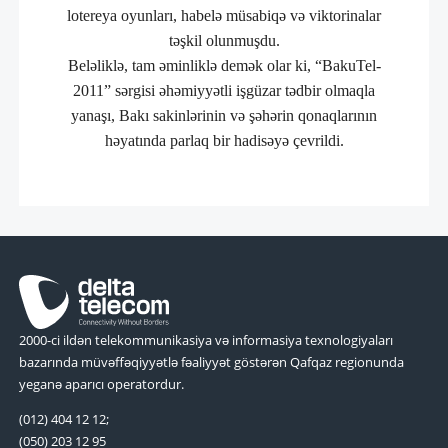
lotereya oyunları, habelə müsabiqə və viktorinalar
təşkil olunmuşdu.
Beləliklə, tam əminliklə demək olar ki, “BakuTel-
2011” sərgisi əhəmiyyətli işgüzar tədbir olmaqla
yanaşı, Bakı sakinlərinin və şəhərin qonaqlarının
həyatında parlaq bir hadisəyə çevrildi.
2000-ci ildən telekommunikasiya və informasiya texnologiyaları
bazarında müvəffəqiyyətlə fəaliyyət göstərən Qafqaz regionunda
yeganə aparıcı operatordur.
(012) 404 12 12;
(050) 203 12 95