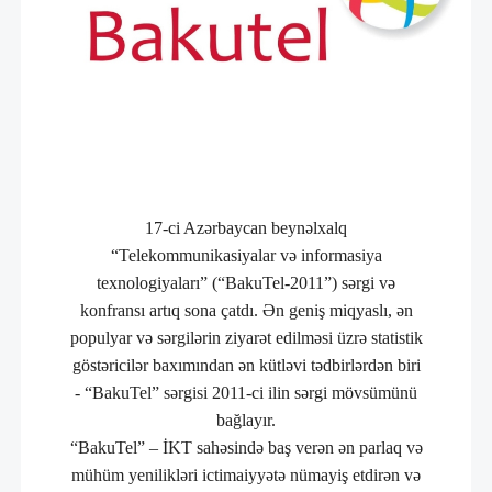
17-ci Azərbaycan beynəlxalq
“Telekommunikasiyalar və informasiya
texnologiyaları” (“BakuTel-2011”) sərgi və
konfransı artıq sona çatdı. Ən geniş miqyaslı, ən
populyar və sərgilərin ziyarət edilməsi üzrə statistik
göstəricilər baxımından ən kütləvi tədbirlərdən biri
- “BakuTel” sərgisi 2011-ci ilin sərgi mövsümünü
bağlayır.
“BakuTel” – İKT sahəsində baş verən ən parlaq və
mühüm yenilikləri ictimaiyyətə nümayiş etdirən və