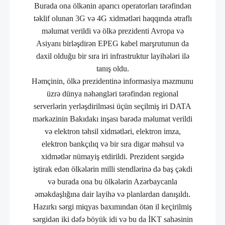
Burada ona ölkənin aparıcı operatorları tərəfindən
təklif olunan 3G və 4G xidmətləri haqqında ətraflı
məlumat verildi və ölkə prezidenti Avropa və
Asiyanı birləşdirən EPEG kabel marşrutunun da
daxil olduğu bir sıra iri infrastruktur layihələri ilə
tanış oldu.
Həmçinin, ölkə prezidentinə informasiya məzmunu
üzrə dünya nəhəngləri tərəfindən regional
serverlərin yerləşdirilməsi üçün seçilmiş iri DATA
mərkəzinin Bakıdakı inşası barədə məlumat verildi
və elektron təhsil xidmətləri, elektron imza,
elektron bankçılıq və bir sıra digər məhsul və
xidmətlər nümayiş etdirildi. Prezident sərgidə
iştirak edən ölkələrin milli stendlərinə də baş çəkdi
və burada ona bu ölkələrin Azərbaycanla
əməkdaşlığına dair layihə və planlardan danışıldı.
Hazırkı sərgi miqyas baxımından ötən il keçirilmiş
sərgidən iki dəfə böyük idi və bu da İKT sahəsinin