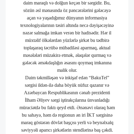
daim maraqlı və dolğun keçən bir sərgidir. Bu,
sözün əsl mənasında öz pəncərələrini gələcəyə
açan və yaşadığımız dünyanın informasiya
texnologiyalarının təsiri altında necə dəyişəcəyinə
nəzər salmağa imkan verən bir hadisədir. Hər il
müxtəlif ölkələrdən yüzlərlə şirkət bu tədbirə
toplaşaraq təcrübə mübadiləsi aparmaq, aktual
məsələləri müzakirə etmək, əlaqələr qurmaq və
gələcək əməkdaşlığın əsasını qoymaq imkanına
malik olur.
Daim təkmilləşən və inkişaf edən “BakuTel”
sərgisi ildən-ilə daha böyük nüfuz qazanır və
Azərbaycan Respublikasının cənab prezidenti
İlham Əliyev sərgi iştirakçılarına ünvanladığı
müraciətdə bu faktı qeyd etdi. Ənənəvi olaraq həm
bu sahəyə, həm də regionun ən iri İKT sərgisinə
maraq göstərən dövlət başçısı yerli və beynəlxalq
səviyyəli aparıcı şirkətlərin stendlərinə baş çəkdi.